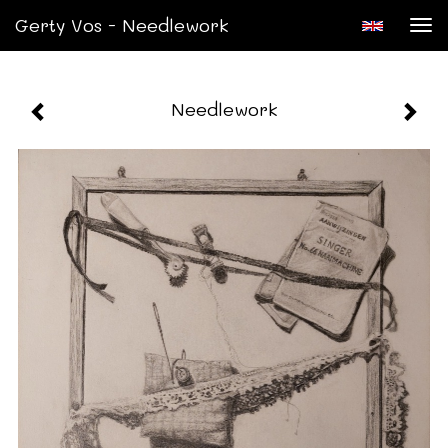
Gerty Vos - Needlework
Tog
nav
Needlework