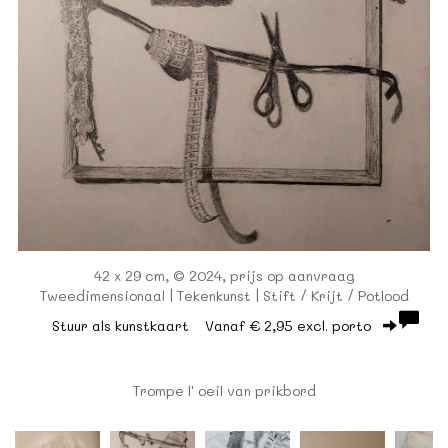
42 x 29 cm, © 2024, prijs op aanvraag
Tweedimensionaal | Tekenkunst | Stift / Krijt / Potlood
Stuur als kunstkaart
Vanaf € 2,95 excl. porto
Trompe l' oeil van prikbord