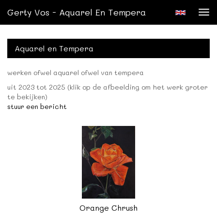
Gerty Vos - Aquarel En Tempera
Tog
nav
Aquarel en Tempera
werken ofwel aquarel ofwel van tempera
uit 2023 tot 2025
(klik op de afbeelding om het werk groter
te bekijken)
stuur een bericht
Orange Chrush