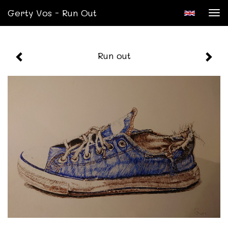
Gerty Vos - Run Out
Tog
nav
Run out