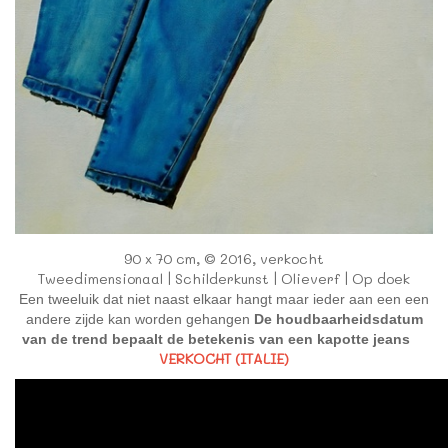
90 x 70 cm, © 2016, verkocht
Tweedimensionaal | Schilderkunst | Olieverf | Op doek
Een tweeluik dat niet naast elkaar hangt maar ieder aan een een
andere zijde kan worden gehangen
De houdbaarheidsdatum
van de trend bepaalt de betekenis van een kapotte jeans
VERKOCHT (ITALIE)