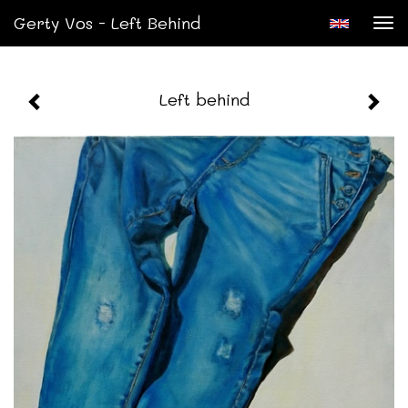
Gerty Vos - Left Behind
Tog
nav
Left behind