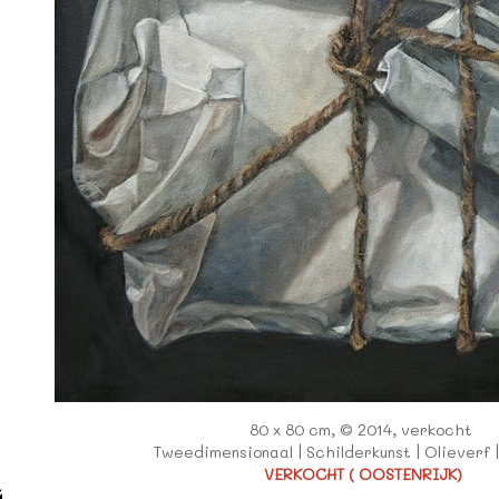
80 x 80 cm, © 2014, verkocht
Tweedimensionaal | Schilderkunst | Olieverf 
VERKOCHT ( OOSTENRIJK)