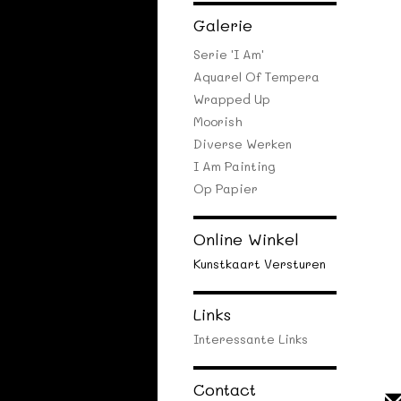
Galerie
Serie 'I Am'
Aquarel Of Tempera
Wrapped Up
Moorish
Diverse Werken
I Am Painting
Op Papier
Online Winkel
Kunstkaart Versturen
Links
Interessante Links
Contact