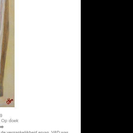
ag
| Op doek
me
t de vergankelijkheid ervan. V&D was