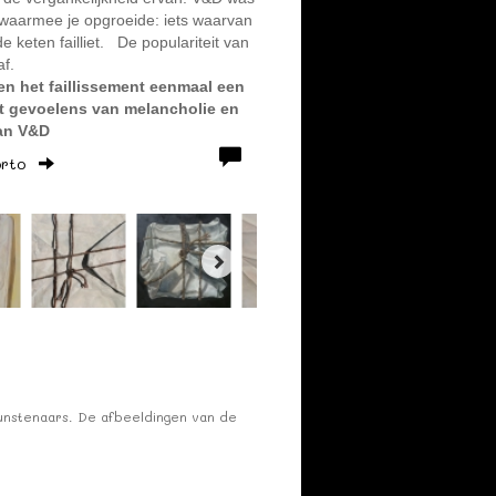
 waarmee je opgroeide: iets waarvan
e keten failliet.
De populariteit van
af.
en het faillissement eenmaal een
tot gevoelens van melancholie en
van V&D
orto
kunstenaars. De afbeeldingen van de