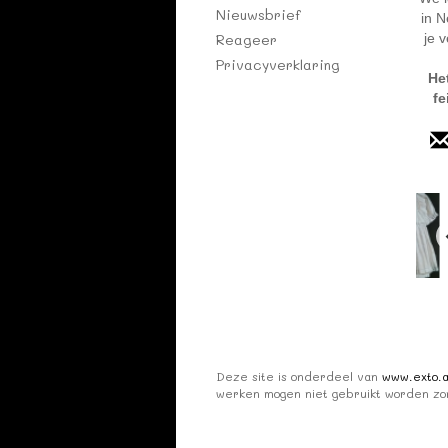
Nieuwsbrief
in N
Reageer
je 
Privacyverklaring
He
fe
Deze site is onderdeel van
www.exto.a
werken mogen niet gebruikt worden zon