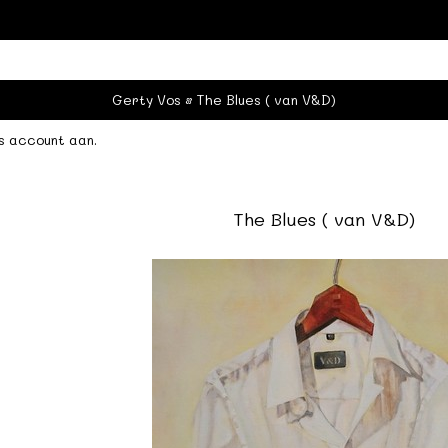
Gerty Vos
The Blues ( van V&D)
s account aan
.
The Blues ( van V&D)