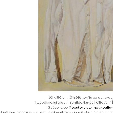
90 x 60 cm, © 2016, prijs op aanvra
Tweedimensionaal | Schilderkunst | Olieverf 
Getoond op
Meesters van het realis
dentificeren ons met merken. In dit werk associeer ik deze merken me