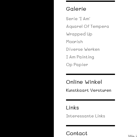
Galerie
Serie 'I Am'
Aquarel Of Tempera
Wrapped Up
Moorish
Diverse Werken
I Am Painting
Op Papier
Online Winkel
Kunstkaart Versturen
Links
Interessante Links
Contact
We i