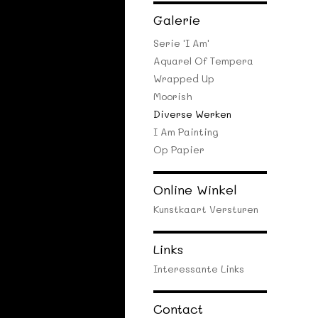
Galerie
Serie 'I Am'
Aquarel Of Tempera
Wrapped Up
Moorish
Diverse Werken
I Am Painting
Op Papier
Online Winkel
Kunstkaart Versturen
Links
Interessante Links
Contact