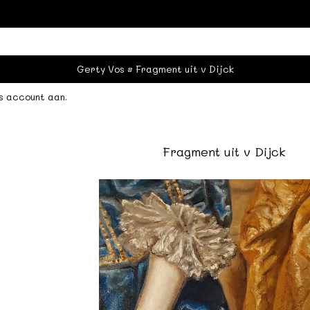
Gerty Vos
Fragment uit v Dijck
s account aan
.
Fragment uit v Dijck