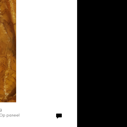
g
 Op paneel