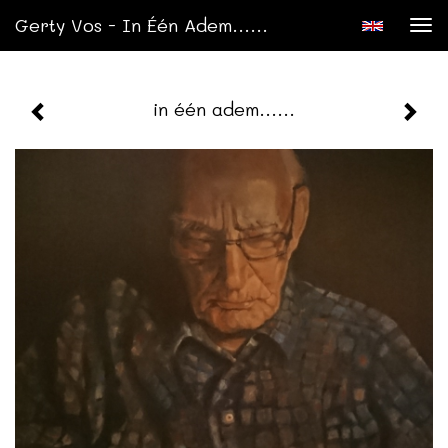
Gerty Vos - In Één Adem......
Tog
nav
in één adem......