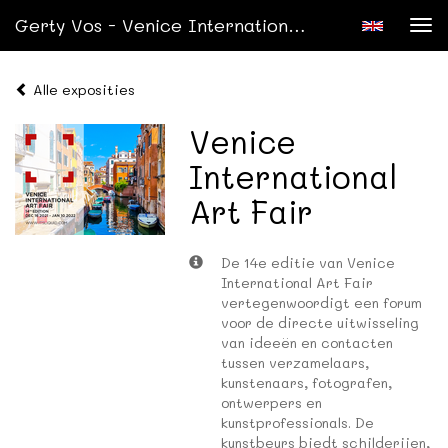
Gerty Vos - Venice International Art Fair
Tog
nav
Alle exposities
Venice
International
Art Fair
De 14e editie van Venice
International Art Fair
vertegenwoordigt een forum
voor de directe uitwisseling
van ideeën en contacten
tussen verzamelaars,
kunstenaars, fotografen,
ontwerpers en
kunstprofessionals. De
kunstbeurs biedt schilderijen,