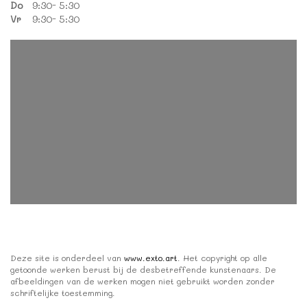
Do
9:30- 5:30
Vr
9:30- 5:30
Deze site is onderdeel van
www.exto.art
. Het copyright op alle
getoonde werken berust bij de desbetreffende kunstenaars. De
afbeeldingen van de werken mogen niet gebruikt worden zonder
schriftelijke toestemming.