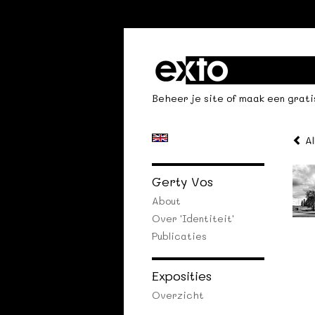
Beheer je site
of
maak een grati
Al
Gerty Vos
About
Over 'identiteit'
Publicaties
Exposities
Overzicht