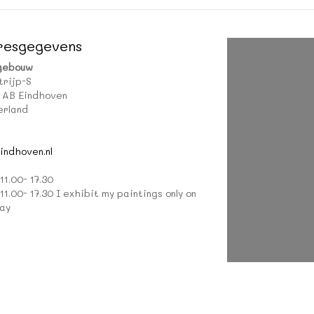
resgegevens
gebouw
trijp-S
 AB Eindhoven
rland
indhoven.nl
11.00- 17.30
11.00- 17.30 I exhibit my paintings only on
ay