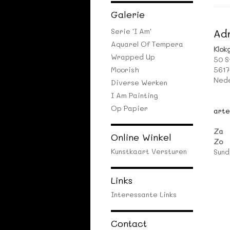
Galerie
Serie 'I Am'
Ad
Aquarel Of Tempera
Klok
Wrapped Up
50 S
Moorish
5617
Nede
Diverse Werken
I Am Painting
Op Papier
arte
Za
Online Winkel
Zo
Kunstkaart Versturen
Sund
Links
Interessante Links
Contact