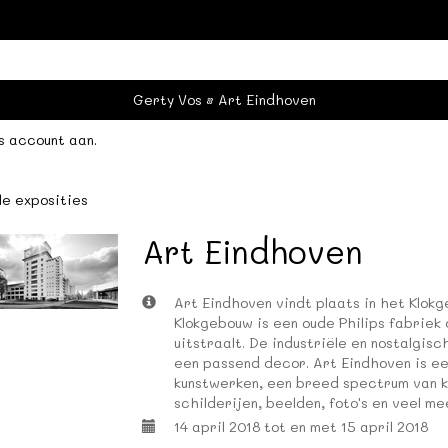
Gerty Vos
Art Eindhoven
s account aan
.
le exposities
Art Eindhoven
Art Eindhoven vindt plaats in het Klok
Klokgebouw is een oude Philips fabriek
uitstraalt. De industriële en nostalgi
een passend decor. Art Eindhoven is ee
kunstwerken, een breed spectrum van k
schilderijen, beelden, foto's en veel me
14 april 2018 tot en met 15 april 2018