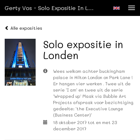
Gerty Vos - Solo Expositie In Londen
Tog
nav
Alle exposities
Solo expositie in
Londen
Wees welkom achter buckingham
palace in Hilton London on Park Lane !
Er hangen vier werken . Twee uit de
serie 'I am' en twee uit de serie
'Wrapped up' Maak via Bubble Art
Projects afspraak voor bezichtiging
gedeelte: 'the Executive Lounge
(Business Center)'
18 oktober 2017 tot en met 23
december 2017